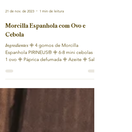
21 de nov. de 2023
1 min de leitura
Morcilla Espanhola com Ovo e
Cebola
𝐼𝑛𝑔𝑟𝑒𝑑𝑖𝑒𝑛𝑡𝑒𝑠 𖧷 4 gomos de Morcilla
Espanhola PIRINEUS® 𖧷 6-8 mini cebolas 𖧷
1 ovo 𖧷 Páprica defumada 𖧷 Azeite 𖧷 Sal...