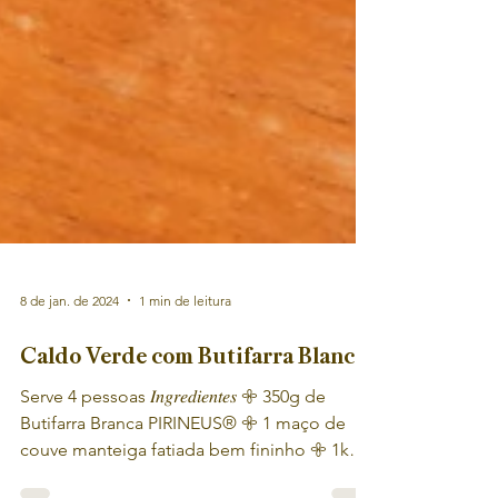
8 de jan. de 2024
1 min de leitura
Caldo Verde com Butifarra Blanca
Serve 4 pessoas 𝐼𝑛𝑔𝑟𝑒𝑑𝑖𝑒𝑛𝑡𝑒𝑠 𖧷 350g de
Butifarra Branca PIRINEUS® 𖧷 1 maço de