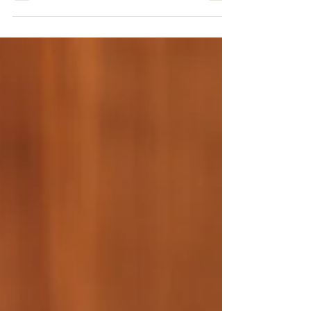
couve manteiga fatiada bem fininho 𖧷 1kg
de...