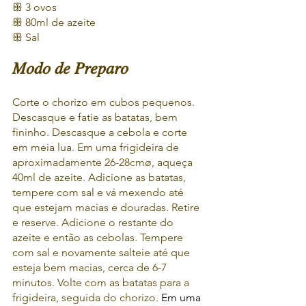
ꕥ
3 ovos
ꕥ
80ml de azeite
ꕥ
Sal
𝑀𝑜𝑑𝑜 𝑑𝑒 𝑃𝑟𝑒𝑝𝑎𝑟𝑜
Corte o chorizo em cubos pequenos. 
Descasque e fatie as batatas, bem 
fininho. Descasque a cebola e corte 
em meia lua. Em uma frigideira de 
aproximadamente 26-28cmø, aqueça 
40ml de azeite. Adicione as batatas, 
tempere com sal e vá mexendo até 
que estejam macias e douradas. Retire 
e reserve. Adicione o restante do 
azeite e então as cebolas. Tempere 
com sal e novamente salteie até que 
esteja bem macias, cerca de 6-7 
minutos. Volte com as batatas para a 
frigideira, seguida do chorizo. 
Em uma 