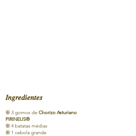
𝐼𝑛𝑔𝑟𝑒𝑑𝑖𝑒𝑛𝑡𝑒𝑠
ꕥ
3 gomos de 
Chorizo Asturiano 
PIRINEUS®
ꕥ
4 batatas médias
ꕥ
1 cebola grande