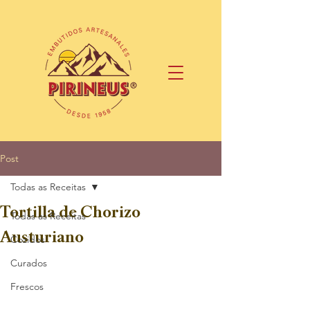
Post
Todas as Receitas
Tortilla de Chorizo
Todas as Receitas
Austuriano
Cozidos
Curados
Frescos